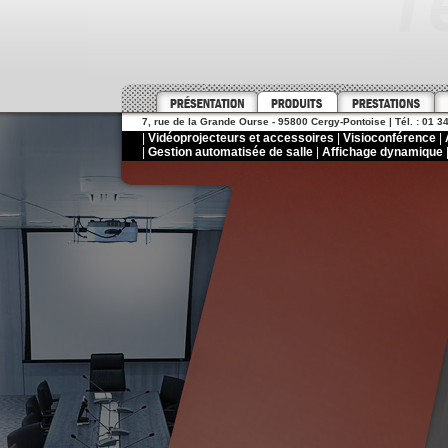
7, rue de la Grande Ourse - 95800 Cergy-Pontoise | Tél. : 01 34
|
Vidéoprojecteurs et accessoires
|
Visioconférence
|
|
Gestion automatisée de salle
|
Affichage dynamique